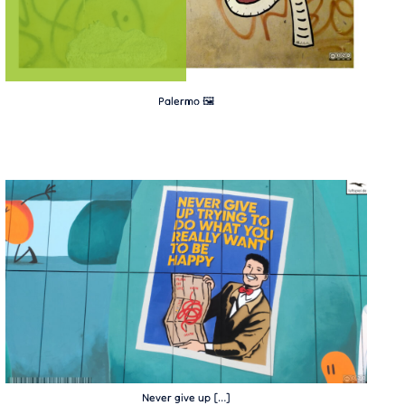
Palermo 🖼️
Never give up […]