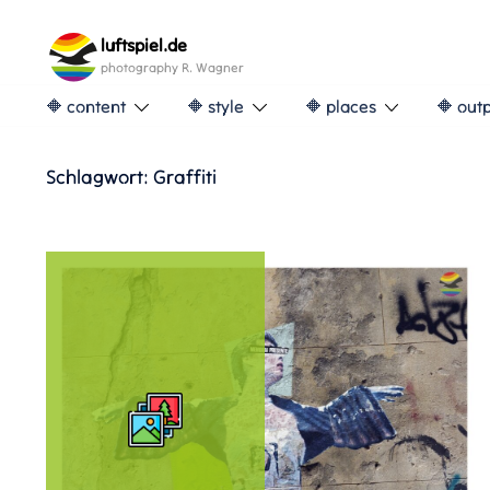
Skip
to
luftspiel.de
content
photography R. Wagner
🔶 content
🔶 style
🔶 places
🔶 out
Schlagwort:
Graffiti