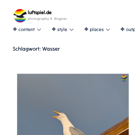
Skip
to
luftspiel.de
content
photography R. Wagner
🔶 content
🔶 style
🔶 places
🔶 out
Schlagwort:
Wasser