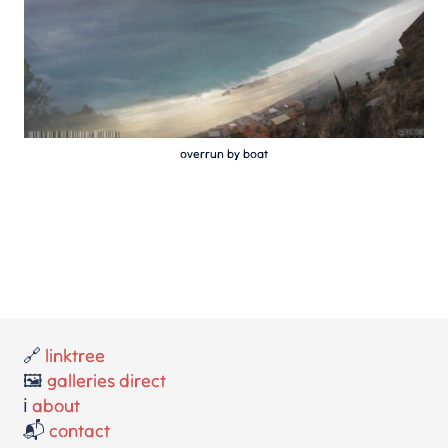
overrun by boat
🔗
linktree
🖼️
galleries direct
ℹ️
about
📬
contact