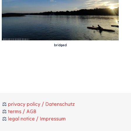
bridged
⚖️
privacy policy / Datenschutz
⚖️
terms / AGB
⚖️
legal notice / Impressum