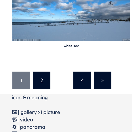
white sea
Seitennummerierung
der
1
2
…
4
>
Beiträge
icon & meaning
🖼️| gallery >1 picture
📹| video
🔄| panorama