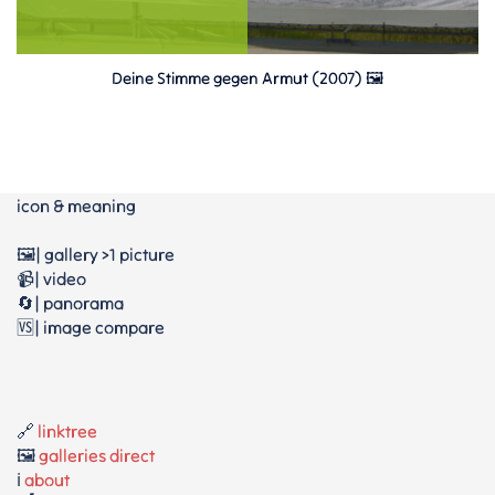
Deine Stimme gegen Armut (2007) 🖼
icon & meaning
🖼️| gallery >1 picture
📹| video
🔄| panorama
🆚| image compare
🔗
linktree
🖼️
galleries direct
ℹ️
about