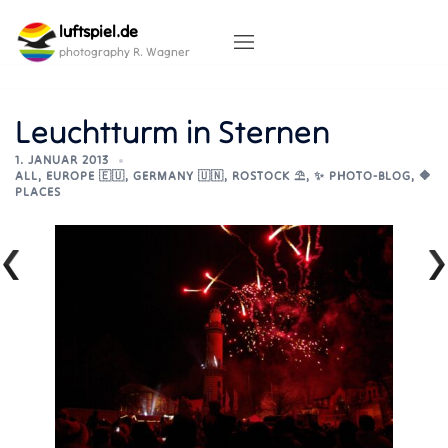
Skip
luftspiel.de
to
content
photography R. Wagner
Leuchtturm in Sternen
1. JANUAR 2013
ALL
,
EUROPE 🇪🇺
,
GERMANY 🇺🇳
,
ROSTOCK ⛱️
,
✨ PHOTO-BLOG
,
🔶
PLACES