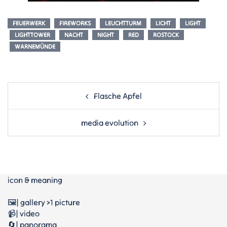
FEUERWERK
FIREWORKS
LEUCHTTURM
LICHT
LIGHT
LIGHTTOWER
NACHT
NIGHT
RED
ROSTOCK
WARNEMÜNDE
Post
Flasche Apfel
navigation
media evolution
icon & meaning
🖼️| gallery >1 picture
📹| video
🔄| panorama